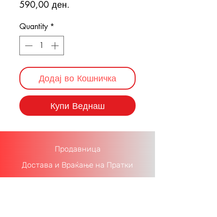
Price
590,00 ден.
Quantity
*
Додај во Кошничка
Купи Веднаш
Продавница
Достава и Враќање на Пратки
Политика на Приватност
​Услови за Користење
За Нас